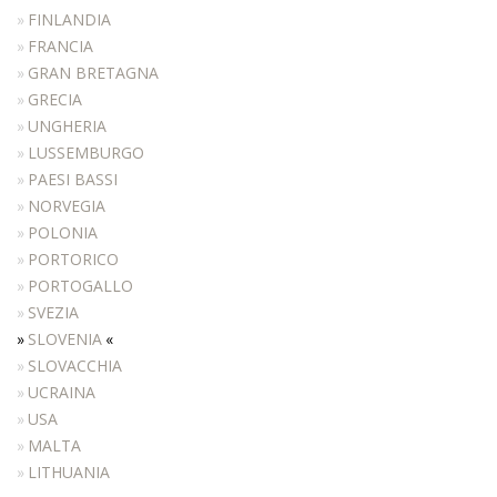
MANICURE
FINLANDIA
FRANCIA
MAKEUP
GRAN BRETAGNA
RECEPTION
GRECIA
ATTESE
UNGHERIA
LUSSEMBURGO
ACCESSORI
PAESI BASSI
COLORI
NORVEGIA
REALIZZAZIONI
POLONIA
PORTORICO
DISTRIBUTORI
PORTOGALLO
DOWNLOAD
SVEZIA
NEWS
SLOVENIA
SLOVACCHIA
CONTATTI
UCRAINA
USA
MALTA
LITHUANIA