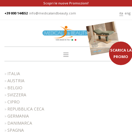
Scopri le nuove Promozioni!
+39 800 144552
info@medicalandbeauty.com
ita
eng
SCARICA LA
PROMO
HOME
ITALIA
AZIENDA
AUSTRIA
BELGIO
GRUPPO
SVIZZERA
PRODOTTI
CIPRO
LETTINI
REPUBBLICA CECA
GERMANIA
PODO
DANIMARCA
POLTRONE
SPAGNA