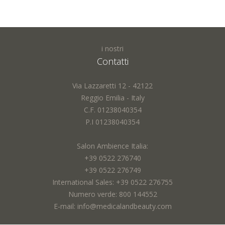
i nostri
Contatti
Via Lazzaretti 12 - 42122
Reggio Emilia - Italy
C.F. 01238040354
P.I 01238040354
Salon Ambience Italia:
+39 0522 276740
+39 0522 276749
International Sales: +39 0522 276755
Numero verde: 800 144552
E-mail: info@medicalandbeauty.com