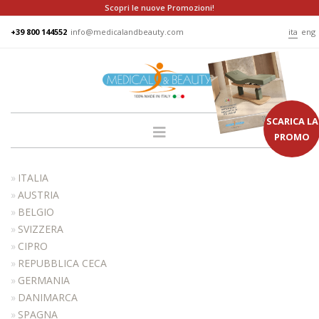
Scopri le nuove Promozioni!
+39 800 144552
info@medicalandbeauty.com
ita
eng
SCARICA LA
PROMO
HOME
ITALIA
AZIENDA
AUSTRIA
BELGIO
GRUPPO
SVIZZERA
PRODOTTI
CIPRO
LETTINI
REPUBBLICA CECA
GERMANIA
PODO
DANIMARCA
POLTRONE
SPAGNA