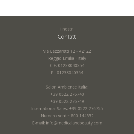
i nostri
Contatti
Via Lazzaretti 12 - 42122
Reggio Emilia - Italy
C.F. 01238040354
P.I 01238040354
Salon Ambience Italia:
+39 0522 276740
+39 0522 276749
International Sales: +39 0522 276755
Numero verde: 800 144552
E-mail: info@medicalandbeauty.com