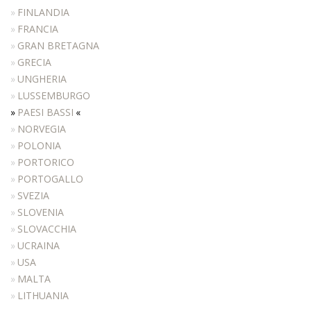
MANICURE
FINLANDIA
FRANCIA
MAKEUP
GRAN BRETAGNA
RECEPTION
GRECIA
ATTESE
UNGHERIA
LUSSEMBURGO
ACCESSORI
PAESI BASSI
COLORI
NORVEGIA
REALIZZAZIONI
POLONIA
PORTORICO
DISTRIBUTORI
PORTOGALLO
DOWNLOAD
SVEZIA
NEWS
SLOVENIA
SLOVACCHIA
CONTATTI
UCRAINA
USA
MALTA
LITHUANIA