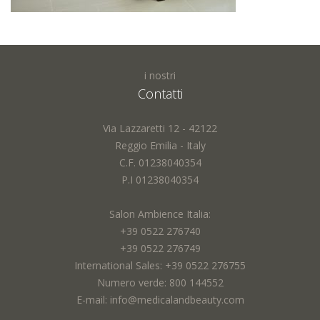
i nostri
Contatti
Via Lazzaretti 12 - 42122
Reggio Emilia - Italy
C.F. 01238040354
P.I 01238040354
Salon Ambience Italia:
+39 0522 276740
+39 0522 276749
International Sales: +39 0522 276755
Numero verde: 800 144552
E-mail: info@medicalandbeauty.com