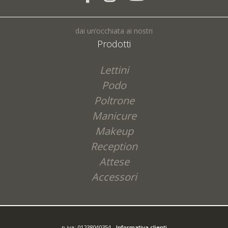
dai un’occhiata ai nostri
Prodotti
Lettini
Podo
Poltrone
Manicure
Makeup
Reception
Attese
Accessori
p.iva: 01238040354 -
Informativa clienti