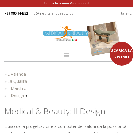
Scopri le nuove Promozioni!
+39 800 144552
info@medicalandbeauty.com
ita
eng
SCARICA LA
PROMO
HOME
L'Azienda
AZIENDA
La Qualità
Il Marchio
GRUPPO
Il Design
PRODOTTI
Medical & Beauty: Il Design
LETTINI
PODO
L'uso della progettazione a computer dei saloni dà la possibilità
POLTRONE