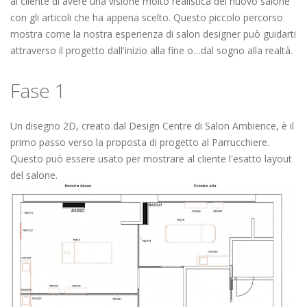
al cliente di avere una visione molto realistica del nuovo salone
MANICURE
con gli articoli che ha appena scelto. Questo piccolo percorso
MAKEUP
mostra come la nostra esperienza di salon designer può guidarti
attraverso il progetto dall'inizio alla fine o…dal sogno alla realtà.
RECEPTION
ATTESE
Fase 1
ACCESSORI
COLORI
Un disegno 2D, creato dal Design Centre di Salon Ambience, è il
REALIZZAZIONI
primo passo verso la proposta di progetto al Parrucchiere.
Questo può essere usato per mostrare al cliente l'esatto layout
DISTRIBUTORI
del salone.
DOWNLOAD
NEWS
CONTATTI