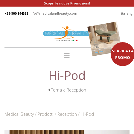
Scopri le nuove Promozioni!
+39 800 144552
info@medicalandbeauty.com
ita
eng
SCARICA LA
PROMO
Hi-Pod
HOME
AZIENDA
GRUPPO
Torna a Reception
PRODOTTI
LETTINI
Medical Beauty
Prodotti
Reception
Hi-Pod
PODO
POLTRONE