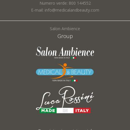
Numero verde: 800 144552
Oggetto *:
E-mail: info@medicalandbeauty.com
Salon Ambience
Group
Richiesta *:
I campi contrassegnati con * sono obbligatori
Acconsento al trattamento dei dati inseriti e confermo d'avere preso visione del
documento sulla
*
Privacy Policy