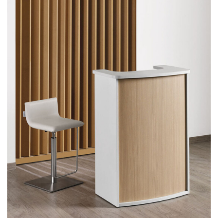
MANICURE
MAKEUP
RECEPTION
ATTESE
ACCESSORI
COLORI
REALIZZAZIONI
DISTRIBUTORI
DOWNLOAD
NEWS
CONTATTI