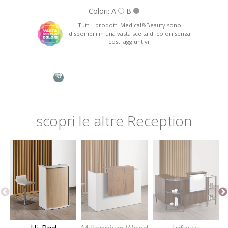
Colori: A
B
Nazione: *
Tutti i prodotti Medical&Beauty sono
disponibili in una vasta scelta di colori senza
costi aggiuntivi!
Telefono:
RD/350 Hi-Pod reception
Struttura in nobilitato con ripiani di servizio, predisposizione
per PC e cassetto con chiave.
Struttura e pannello frontale possono essere personalizzati
nei seguenti materiali:
Oggetto: *
scopri
le altre
Reception
Richiesta: